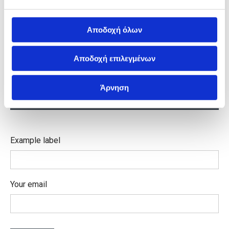
Preamble Light dolor sit amet,
consectetur adipiscing elit. Pellentesque
Αποδοχή όλων
tristique velit nunc. Integer at consequat
lacus. In laoreet porttitor semper. Aenean
Αποδοχή επιλεγμένων
in ante bibendum, tempus tortor et,
sagittis enim.
Άρνηση
Example label
Your email