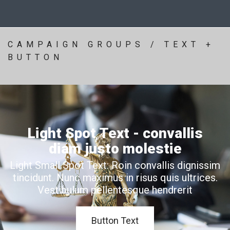
CAMPAIGN GROUPS / TEXT +
BUTTON
Light Spot Text - convallis
diam justo molestie
Light Small Spot Text: Roin convallis dignissim
tincidunt. Nunc maximus in risus quis ultrices.
Vestibulum pellentesque hendrerit
Button Text