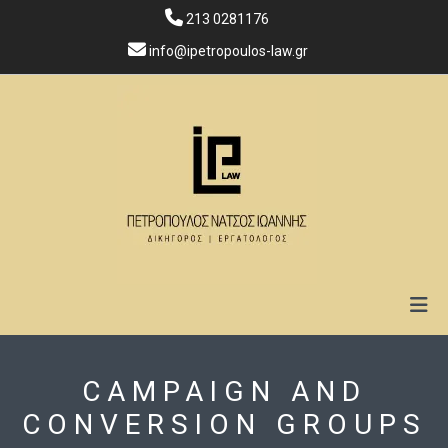

213 0281176

info@ipetropoulos-law.gr
CAMPAIGN AND
CONVERSION GROUPS