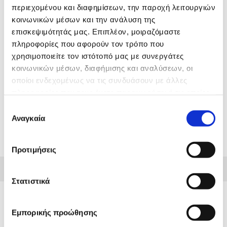
περιεχομένου και διαφημίσεων, την παροχή λειτουργιών
Example label
κοινωνικών μέσων και την ανάλυση της
επισκεψιμότητάς μας. Επιπλέον, μοιραζόμαστε
πληροφορίες που αφορούν τον τρόπο που
χρησιμοποιείτε τον ιστότοπό μας με συνεργάτες
Your email
κοινωνικών μέσων, διαφήμισης και αναλύσεων, οι
οποίοι ενδεχομένως να τις συνδυάσουν με άλλες
πληροφορίες που τους έχετε παραχωρήσει ή τις οποίες
έχουν συλλέξει σε σχέση με την από μέρους σας χρήση
Επιλογή
των υπηρεσιών τους.
Αναγκαία
συγκατάθεσης
Προτιμήσεις
//
Στατιστικά
Εμπορικής προώθησης
Light Spot Text