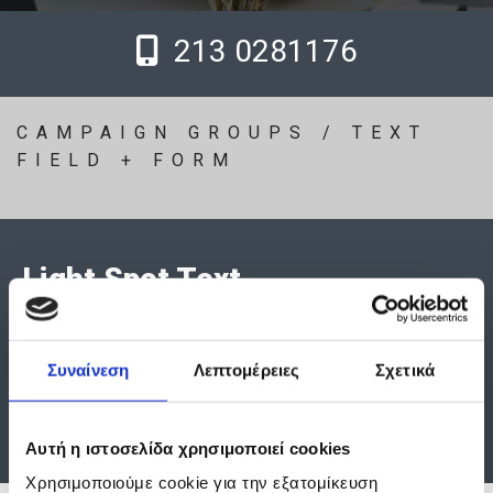
213 0281176

CAMPAIGN GROUPS / TEXT
FIELD + FORM
Light Spot Text
Light Preamble - dolor sit amet, consectetur
adipiscing elit. Pellentesque tristique velit nunc.
Integer at consequat lacus. In laoreet porttitor
Συναίνεση
Λεπτομέρειες
Σχετικά
semper. Aenean in ante bibendum, tempus tortor
et, sagittis enim.
Αυτή η ιστοσελίδα χρησιμοποιεί cookies
Χρησιμοποιούμε cookie για την εξατομίκευση